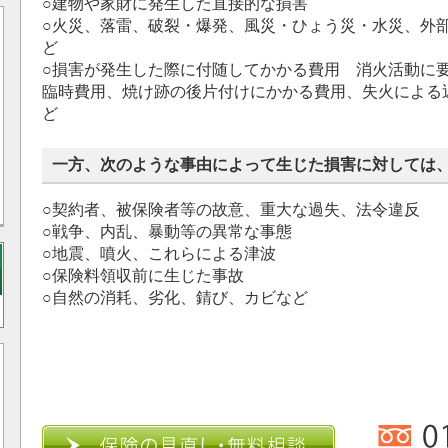
○建物や家財に発生した直接的な損害
○火災、落雷、破裂・爆発、風災・ひょう災・水災、外
ど
○損害が発生した際に付随してかかる費用 消火活動に
臨時費用、焼け跡の後片付けにかかる費用、失火による
ど
一方、次のような事由によって生じた損害に対しては
○契約者、被保険者等の故意、重大な過失、法令違反
○戦争、内乱、暴動等の異常な事態
○地震、噴火、これらによる津波
○保険料領収前に生じた事故
○自然の消耗、劣化、錆び、カビなど