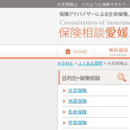
火災保険は、どのような保険ですか？ - よ
ＨＯＭＥ
>
よくある質問
> 火災保険は
火災保険
地震保険
生命保険
学資保険