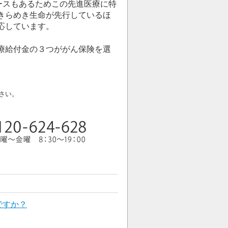
ースもあるためこの先進医療に特
きらめき生命が先行しているほ
応しています。
療給付金の３つががん保険を選
さい。
ですか？