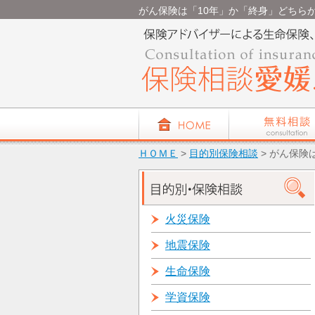
がん保険は「10年」か「終身」どちらがいい
ＨＯＭＥ
>
目的別保険相談
> がん保険
火災保険
地震保険
生命保険
学資保険