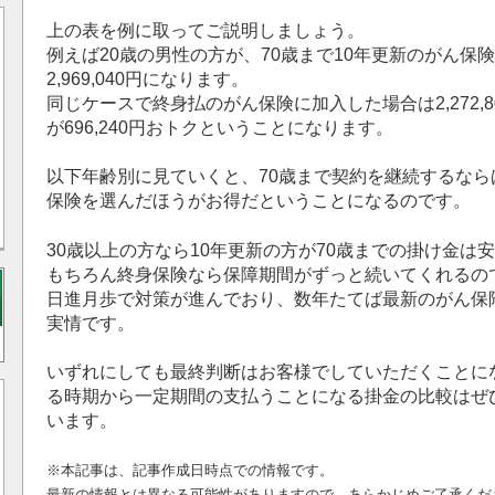
上の表を例に取ってご説明しましょう。
例えば20歳の男性の方が、70歳まで10年更新のがん保
2,969,040円になります。
同じケースで終身払のがん保険に加入した場合は2,272,
が696,240円おトクということになります。
以下年齢別に見ていくと、70歳まで契約を継続するならば
保険を選んだほうがお得だということになるのです。
30歳以上の方なら10年更新の方が70歳までの掛け金は
もちろん終身保険なら保障期間がずっと続いてくれるの
日進月歩で対策が進んでおり、数年たてば最新のがん保
実情です。
いずれにしても最終判断はお客様でしていただくことに
る時期から一定期間の支払うことになる掛金の比較はぜ
います。
※本記事は、記事作成日時点での情報です。
最新の情報とは異なる可能性がありますので、あらかじめご了承くだ