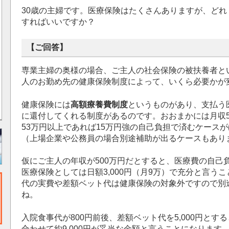
30歳の主婦です。医療保険はたくさんありますが、ど
すればいいですか？
【ご回答】
専業主婦の奥様の場合、ご主人の社会保険の被扶養者と
人のお勤め先の健康保険制度によって、いくら必要かが
健康保険には
高額療養費制度
というものがあり、支払う
に還付してくれる制度があるのです。おおまかには月収5
53万円以上であれば15万円強の自己負担で済むケース
（上場企業や公務員の場合別途補助が出るケースもあり
仮にご主人の年収が500万円だとすると、医療費の自己
医療保険としては日額3,000円（月9万）で充分と言う
代の実費や差額ベット代は健康保険の対象外ですので別
ね。
入院食事代が800円前後、差額ベット代を5,000円とする
合わせて約9,000円が妥当な金額と言うことになります