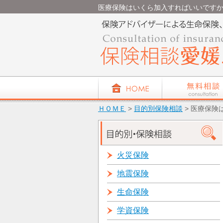
医療保険はいくら加入すればいいですか？ -
ＨＯＭＥ
>
目的別保険相談
> 医療保険
火災保険
地震保険
生命保険
学資保険