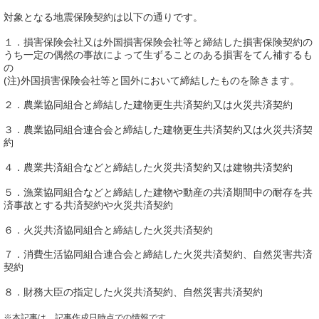
対象となる地震保険契約は以下の通りです。
１．損害保険会社又は外国損害保険会社等と締結した損害保険契約の
うち一定の偶然の事故によって生ずることのある損害をてん補するも
の
(注)外国損害保険会社等と国外において締結したものを除きます。
２．農業協同組合と締結した建物更生共済契約又は火災共済契約
３．農業協同組合連合会と締結した建物更生共済契約又は火災共済契
約
４．農業共済組合などと締結した火災共済契約又は建物共済契約
５．漁業協同組合などと締結した建物や動産の共済期間中の耐存を共
済事故とする共済契約や火災共済契約
６．火災共済協同組合と締結した火災共済契約
７．消費生活協同組合連合会と締結した火災共済契約、自然災害共済
契約
８．財務大臣の指定した火災共済契約、自然災害共済契約
※本記事は、記事作成日時点での情報です。